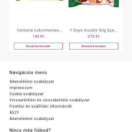
Cerbona cukormentes
7 Days Double 80g Eper-
190
Ft
270
Ft
20g Kakaós-mogyorós
Vanília
Kosárba teszem
Kosárba teszem
Navigációs menü
Adatvédelmi szabályzat
Impresszum
Cookie-szabályzat
Visszatérítési és visszaküldési szabályzat
Fizetési és szállítási információk
ÁSZF
Adatvédelmi szabályzat
Nincs még fiókod?