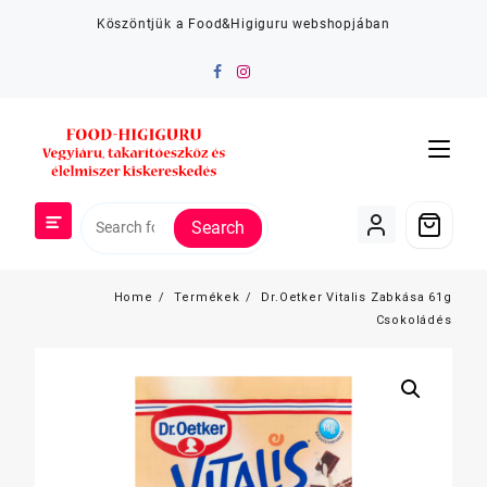
Skip
Köszöntjük a Food&Higiguru webshopjában
to
content
Search
Home
Termékek
Dr.Oetker Vitalis Zabkása 61g
Csokoládés