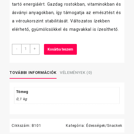
tartó energiáért. Gazdag rostokban, vitaminokban és
ásványi anyagokban, így támogatja az emésztést és
a vércukorszint stabilitását. Változatos ízekben
elérhető, gyümölcsökkel és magvakkal is ízesíthető.
Dr.Oetker
-
+
Kosárba teszem
Vitalis
Zabkása
61g
Csokoládés
TOVÁBBI INFORMÁCIÓK
VÉLEMÉNYEK (0)
mennyiség
Tömeg
0,1 kg
Cikkszám:
B101
Kategória:
Édességek/Snackek