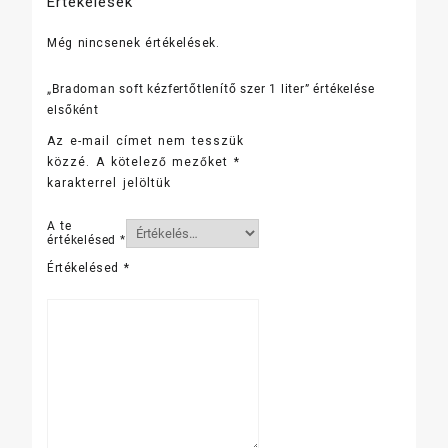
Értékelések
Még nincsenek értékelések.
„Bradoman soft kézfertőtlenítő szer 1 liter” értékelése
elsőként
Az e-mail címet nem tesszük
közzé.
A kötelező mezőket
*
karakterrel jelöltük
A te
értékelésed
*
Értékelésed
*