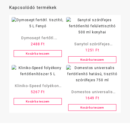
Kapcsolódó termékek
Dymosept fertőtl.
Sanytol szórófejes
2488
Ft
tisztító, 5 L Fenyő
1251
Ft
fertőtlenítő felülettisztító
Kosárba teszem
500 ml konyhai
Kosárba teszem
Kliniko-Speed folyékony
Domestos universalis
5267
Ft
fertőtlenítőszer 5 L
1649
Ft
fertőtlenítő hatású,
Kosárba teszem
tisztító szórófejes 750 ml
Kosárba teszem