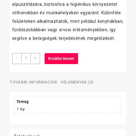
elpusztítására, biztosítva a higiénikus környezetet
otthonokban és munkahelyeken egyaránt. Különféle
felületeken alkalmazhatók, mint például konyhákban,
fürdőszobákban vagy orvosi intézményekben, így
segítve a betegségek terjedésének megelőzését.
Bradoman
-
+
Kosárba teszem
soft
kézfertőtlenítő
szer
1
TOVÁBBI INFORMÁCIÓK
VÉLEMÉNYEK (0)
liter
mennyiség
Tömeg
1 kg