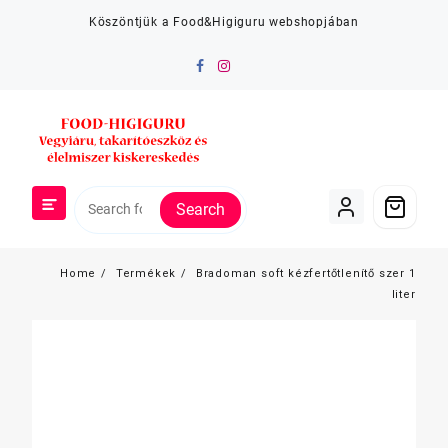
Skip
Köszöntjük a Food&Higiguru webshopjában
to
content
Search
Home
Termékek
Bradoman soft kézfertőtlenítő szer 1
liter