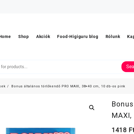
Home
Shop
Akciók
Food-Higiguru blog
Rólunk
Ka
Sea
kek
Bonus általános törlőkendő PRO MAXI, 38×40 cm, 10 db-os pink
Bonus
MAXI, 
1418
F