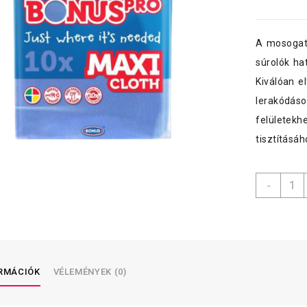
A mosogató
súrolók ha
Kiválóan e
lerakódáso
felületekh
tisztításá
Bonu
-
általá
törlő
PRO
MAXI,
38×40
cm,
ORMÁCIÓK
VÉLEMÉNYEK (0)
10
db-