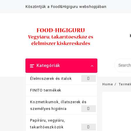
Skip
Köszöntjük a Food&Higiguru webshopjában
to
content
Kategóriák
Élelmiszerek és italok
Home
Termé
FINITO termékek
Kozmetikumok, illatszerek és
személyes higiénia
Papíráru, vegyiáru,
takarítóeszközök