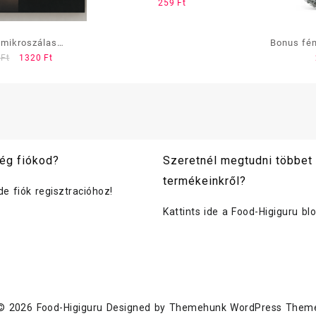
259
Ft
os
 mikroszálas
Bonus fém
Original
Current
4
Ft
1320
Ft
 törlőkendő (4db)
price
price
was:
is:
1974 Ft.
1320 Ft.
ég fiókod?
Szeretnél megtudni többet
termékeinkről?
ide fiók regisztracióhoz!
Kattints ide a Food-Higiguru bl
© 2026
Food-Higiguru
Designed by
Themehunk WordPress Them