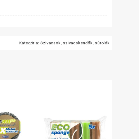
iség
Kategória:
Szivacsok, szivacskendők, súrolók