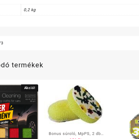
os
pink
0,2 kg
menny
73
ódó termékek
Akció!
Bonus súroló, MpPS, 2 db-