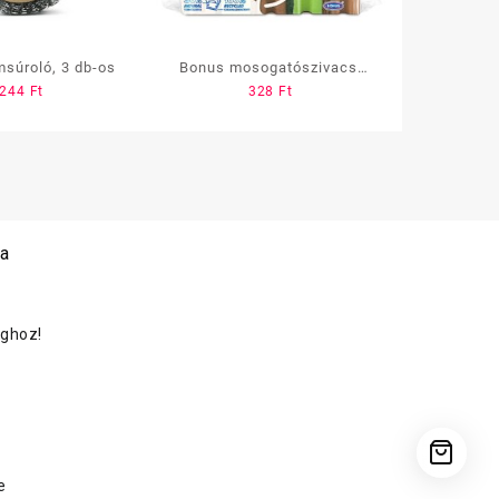
súroló, 3 db-os
Bonus mosogatószivacs,
244
Ft
328
Ft
formázott, 5 db-os
 a
oghoz!
e