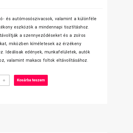
- és autómosószivacsok, valamint a különféle
tékony eszközök a mindennapi tisztításhoz.
ltávolítják a szennyeződéseket és a zsíros
kat, miközben kíméletesek az érzékeny
ez. Ideálisak edények, munkafelületek, autók
hoz, valamint makacs foltok eltávolításához.
s
+
Kosárba teszem
nos
kendő