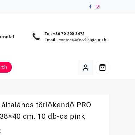
Tel: +36 70 200 3472
pcsolat
Email :
contact@food-higiguru.hu
rch
 általános törlőkendő PRO
38×40 cm, 10 db-os pink
t