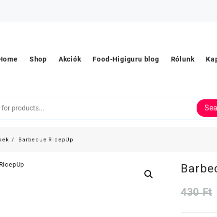
Home
Shop
Akciók
Food-Higiguru blog
Rólunk
Ka
Sea
kek
Barbecue RicepUp
Barbe
430
Ft