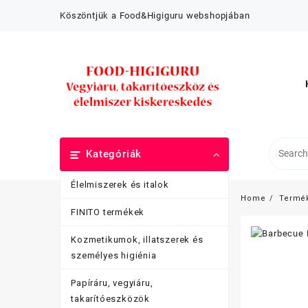
Skip
Köszöntjük a Food&Higiguru webshopjában
to
content
Kategóriák
Élelmiszerek és italok
Home
Termé
FINITO termékek
Kozmetikumok, illatszerek és
személyes higiénia
Papíráru, vegyiáru,
takarítóeszközök