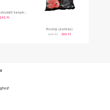
xtrudált kenyér
295
Ft
Rozsos
RiceUp (sonkás)
Original
Current
430
Ft
399
Ft
price
price
was:
is:
430 Ft.
399 Ft.
 a
oghoz!