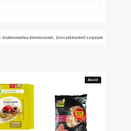
k:
Gluténmentes élelmiszerek
,
Zsírcsökkentett csipszek
Akció!