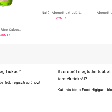
Natúr Abonett extrudált
Abonett e
295
Ft
kenyér
 Rice Cakes
385
Ft
asztott rizs
ég fiókod?
Szeretnél megtudni többet
termékeinkről?
ide fiók regisztracióhoz!
Kattints ide a Food-Higiguru bl