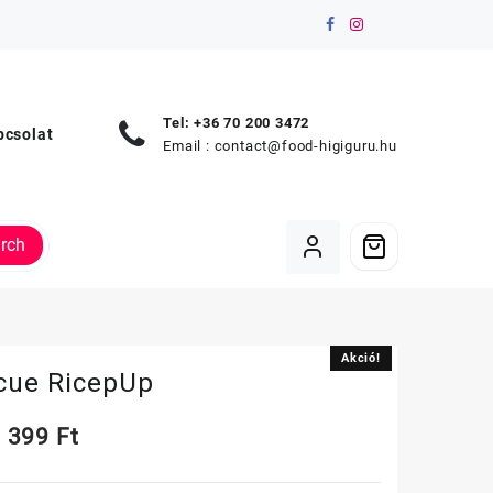
Tel: +36 70 200 3472
pcsolat
Email :
contact@food-higiguru.hu
rch
Akció!
Akció!
cue RicepUp
Original
Current
399
Ft
price
price