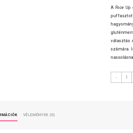
A Rice Up 
puffasztott
hagyományo
gluténment
választás 
számára. I
nassolásna
Barbe
-
Ricep
menny
ORMÁCIÓK
VÉLEMÉNYEK (0)