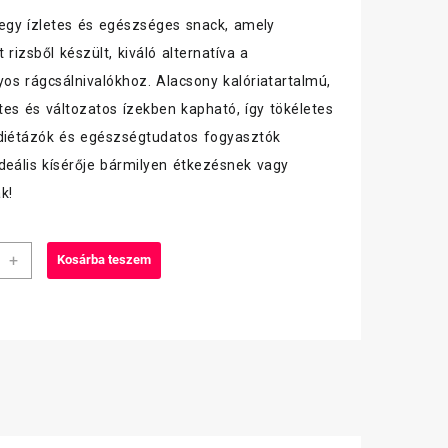
egy ízletes és egészséges snack, amely
was:
is:
 rizsből készült, kiváló alternatíva a
430 Ft.
399 Ft.
s rágcsálnivalókhoz. Alacsony kalóriatartalmú,
es és változatos ízekben kapható, így tökéletes
diétázók és egészségtudatos fogyasztók
deális kísérője bármilyen étkezésnek vagy
k!
cue
+
Kosárba teszem
Up
iség