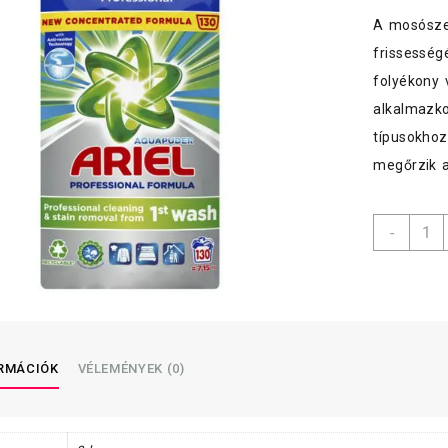
A mosószer
frissesség
folyékony 
alkalmazko
típusokhoz
megőrzik a
Ariel
-
mosóp
7,15
Kg,
fehér
menny
ORMÁCIÓK
VÉLEMÉNYEK (0)