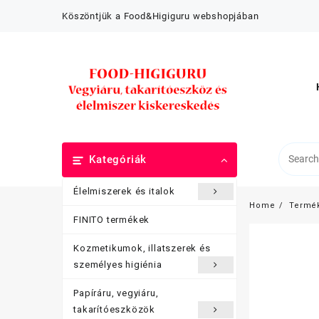
Skip
Köszöntjük a Food&Higiguru webshopjában
to
content
Kategóriák
Élelmiszerek és italok
Home
Termé
FINITO termékek
Kozmetikumok, illatszerek és
személyes higiénia
Papíráru, vegyiáru,
takarítóeszközök