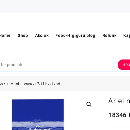
Home
Shop
Akciók
Food-Higiguru blog
Rólunk
Ka
Sea
kek
Ariel mosópor 7,15 Kg, fehér
Ariel 
18346