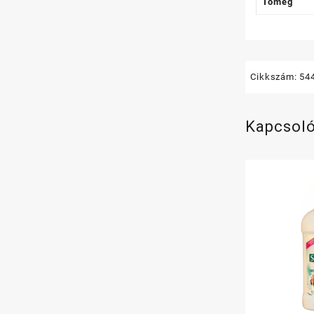
Tömeg
Cikkszám:
54
Kapcsol