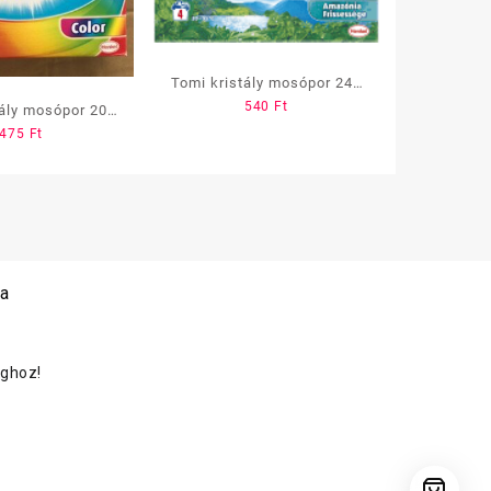
Tomi kristály mosópor 240
540
Ft
gr. white
tály mosópor 200
475
Ft
mm, color
 a
oghoz!