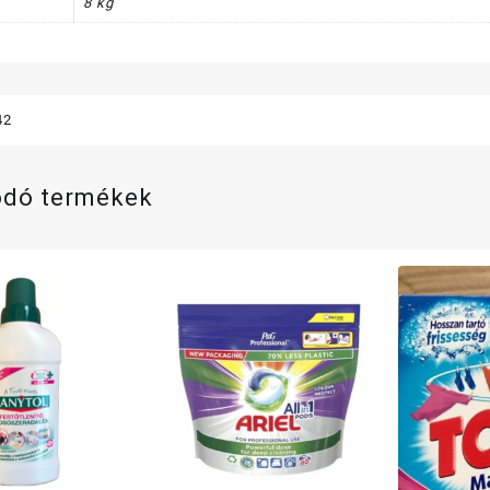
8 kg
42
ódó termékek