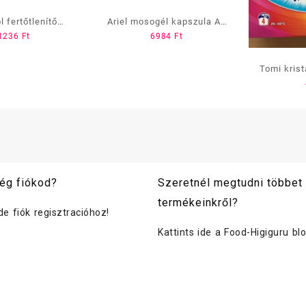
l fertőtlenítő
Ariel mosogél kapszula All
1236
Ft
6984
Ft
dalék 500 ml
in One, 60 db-os, color
Tomi kris
gra
ég fiókod?
Szeretnél megtudni többet
termékeinkről?
ide fiók regisztracióhoz!
Kattints ide a Food-Higiguru bl