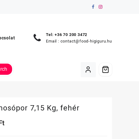
Tel: +36 70 200 3472
pcsolat
Email :
contact@food-higiguru.hu
rch
mosópor 7,15 Kg, fehér
Ft