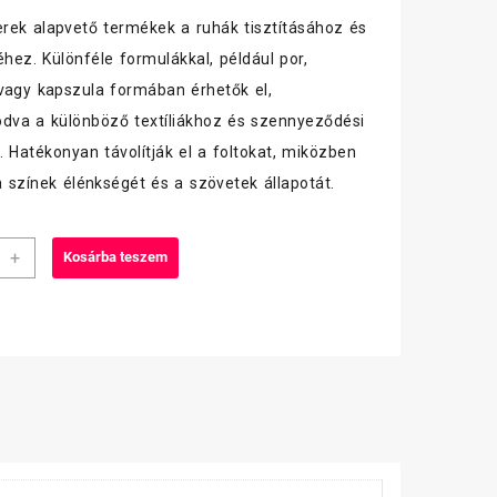
ek alapvető termékek a ruhák tisztításához és
éhez. Különféle formulákkal, például por,
vagy kapszula formában érhetők el,
dva a különböző textíliákhoz és szennyeződési
. Hatékonyan távolítják el a foltokat, miközben
 színek élénkségét és a szövetek állapotát.
+
Kosárba teszem
or
iség