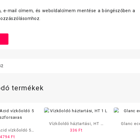
, e-mail címem, és weboldalcímem mentése a böngészőben a
hozzászólásomhoz.
42
ódó termékek
Vízkőoldó háztartási, HT 1
Glanc ece
id vízkőoldó 5
336
Ft
L
14794
Ft
oszforsavas