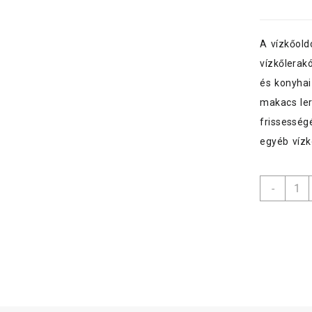
A vízkőold
vízkőlerak
és konyhai
makacs ler
frissesség
egyéb vízk
Well
-
Done
Antarc
vízkő
750ml
menny