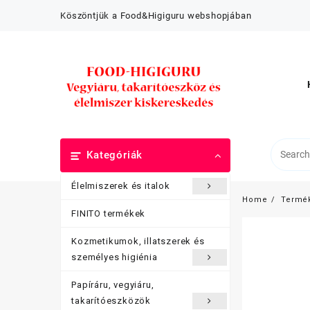
Skip
Köszöntjük a Food&Higiguru webshopjában
to
content
Kategóriák
Élelmiszerek és italok
Home
Termé
FINITO termékek
Kozmetikumok, illatszerek és
személyes higiénia
Papíráru, vegyiáru,
takarítóeszközök