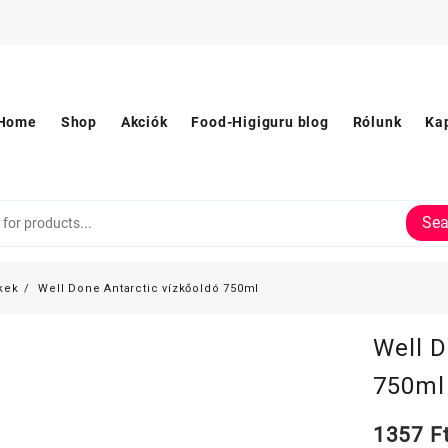
Home
Shop
Akciók
Food-Higiguru blog
Rólunk
Ka
Sea
kek
Well Done Antarctic vízkőoldó 750ml
Well D
750ml
1357
F