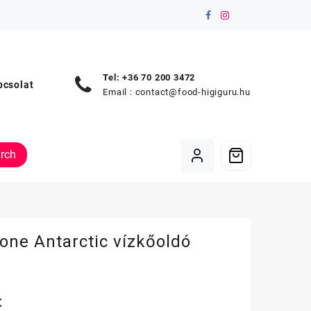
Tel: +36 70 200 3472
pcsolat
Email :
contact@food-higiguru.hu
rch
one Antarctic vízkőoldó
t