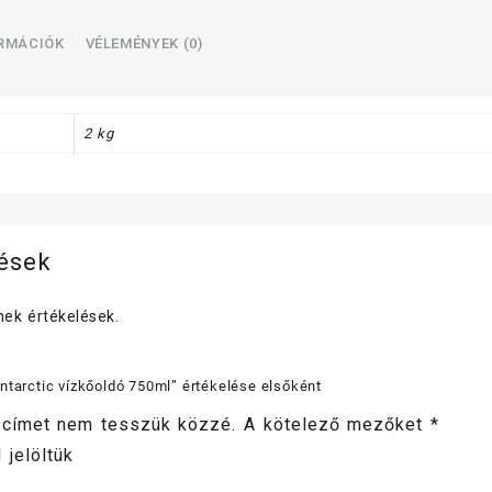
ORMÁCIÓK
VÉLEMÉNYEK (0)
2 kg
lések
ek értékelések.
ntarctic vízkőoldó 750ml” értékelése elsőként
 címet nem tesszük közzé.
A kötelező mezőket
*
 jelöltük