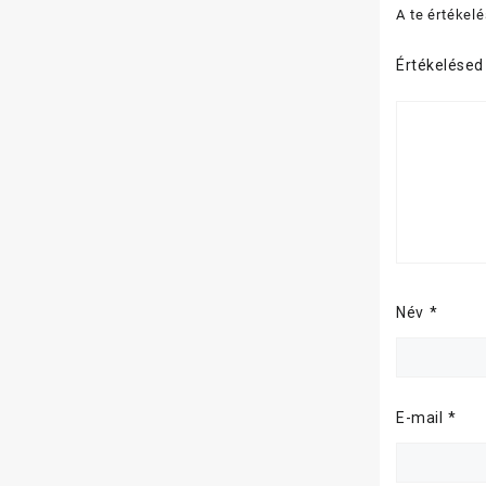
A te értékel
Értékelése
Név
*
E-mail
*