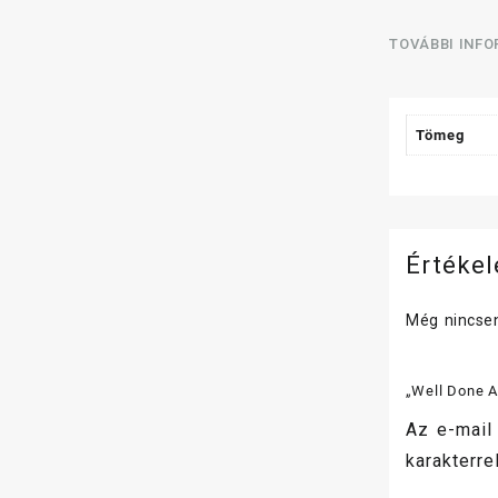
TOVÁBBI INF
Tömeg
Értéke
Még nincsen
„Well Done A
Az e-mail
karakterrel