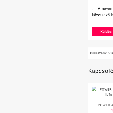
A nevem
következő 
Cikkszám:
53
Kapcsol
POWER Ac
ll/f