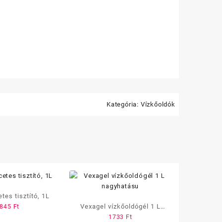
Kategória:
Vízkőoldók
tes tisztító, 1L
Vexagel vízkőoldógél 1 L
845
Ft
1733
Ft
nagyhatásu