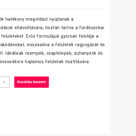
ók hatékony megoldást nyújtanak a
ódások eltávolítására, tisztán tartva a fürdőszobai
 felületeket. Erős formulájuk gyorsan feloldja a
akódásokat, visszaadva a felületek ragyogását és
ét. Ideálisak csempék, csaptelepek, zuhanyzók és
övesedésre hajlamos felületek tisztítására.
+
Kosárba teszem
tic
oldó
iség