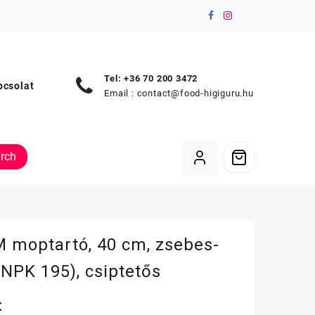
Tel: +36 70 200 3472
pcsolat
Email :
contact@food-higiguru.hu
rch
 moptartó, 40 cm, zsebes-
(NPK 195), csiptetős
t