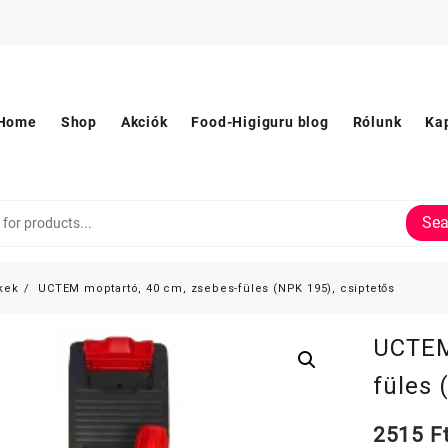
Home
Shop
Akciók
Food-Higiguru blog
Rólunk
Ka
Sea
kek
UCTEM moptartó, 40 cm, zsebes-füles (NPK 195), csiptetős
UCTEM
füles 
2515
F