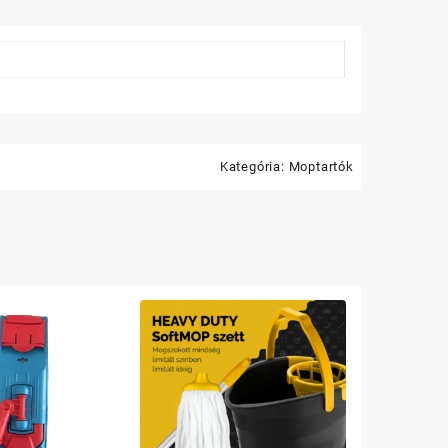
etős
iség
Kategória:
Moptartók