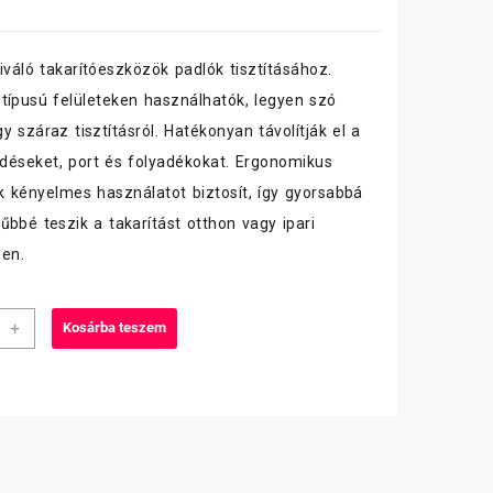
váló takarítóeszközök padlók tisztításához.
típusú felületeken használhatók, legyen szó
y száraz tisztításról. Hatékonyan távolítják el a
éseket, port és folyadékokat. Ergonomikus
uk kényelmes használatot biztosít, így gyorsabbá
űbbé teszik a takarítást otthon vagy ipari
en.
M
+
Kosárba teszem
rtó,
s-