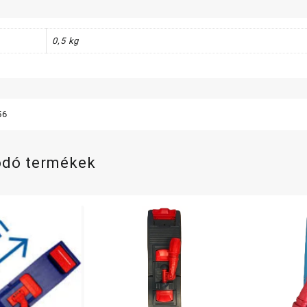
csipt
menny
0,5 kg
56
ódó termékek