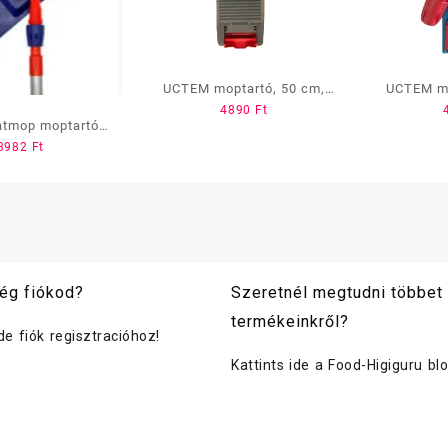
UCTEM moptartó, 50 cm,
UCTEM mo
4890
Ft
zsebes-füles (KNP173), 2
zsebes-f
atmop moptartó,
lyukas
3982
Ft
40 cm
ég fiókod?
Szeretnél megtudni többet
termékeinkről?
ide fiók regisztracióhoz!
Kattints ide a Food-Higiguru bl