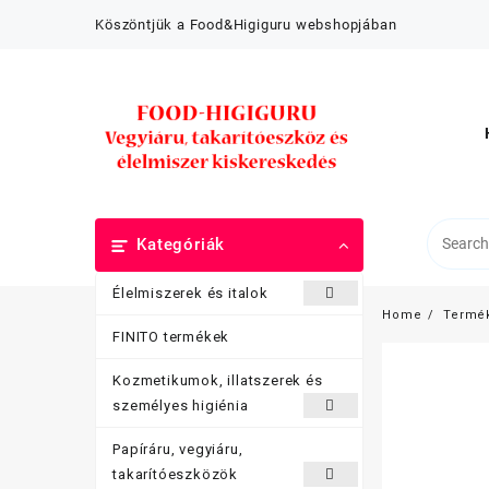
Skip
Köszöntjük a Food&Higiguru webshopjában
to
content
Kategóriák
Élelmiszerek és italok
Home
Termé
FINITO termékek
Kozmetikumok, illatszerek és
személyes higiénia
Papíráru, vegyiáru,
takarítóeszközök