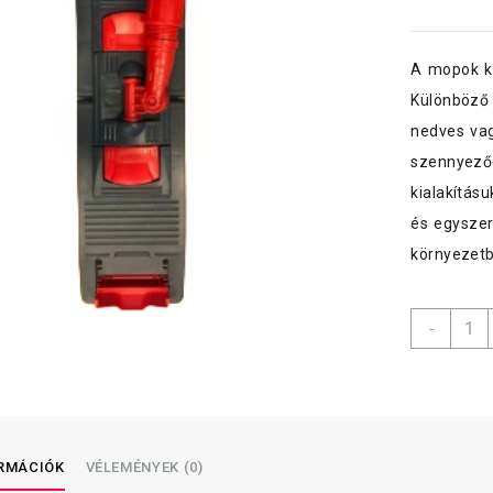
A mopok ki
Különböző 
nedves vag
szennyeződ
kialakítás
és egyszer
környezetb
UCTE
-
mopta
40
cm,
zsebe
füles
(NPK
ORMÁCIÓK
VÉLEMÉNYEK (0)
195),