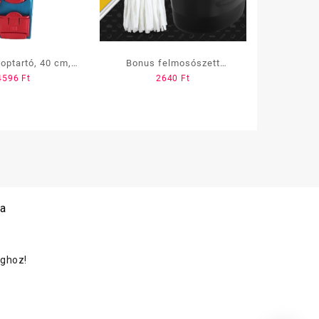
ptartó, 40 cm,
Bonus felmosószett
4596
Ft
2640
Ft
üles (KNP170),2
SoftMop Extra, Fetete-
lyukas
Sárga /130 cm-es nyél+18
L-es vödör+ SoftMop 160
gr./
 a
oghoz!