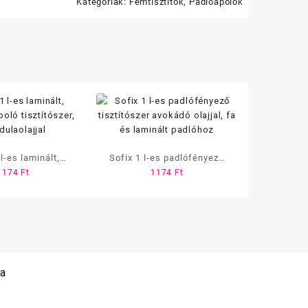
Kategóriák:
Fémtisztítók
,
Padlóápolók
 l-es laminált,
Sofix 1 l-es padlófényező
1174
Ft
1174
Ft
poló tisztítószer,
tisztítószer avokádó olajjal,
ulaolajjal
fa és laminált padlóhoz
 a