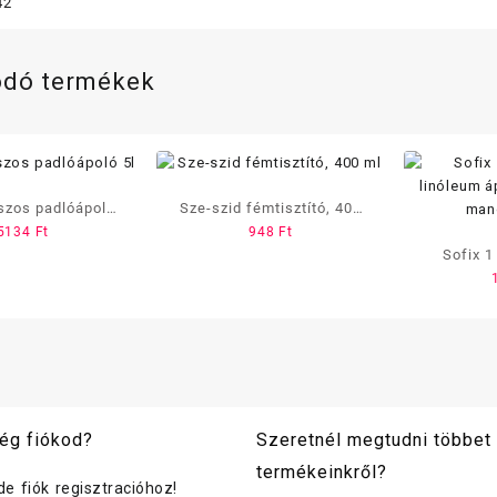
42
ódó termékek
szos padlóápoló
Sze-szid fémtisztító, 400
5134
Ft
948
Ft
5l
ml
Sofix 1
linóleum á
mand
ég fiókod?
Szeretnél megtudni többet
termékeinkről?
ide fiók regisztracióhoz!