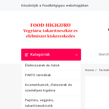
Skip
Köszöntjük a Food&Higiguru webshopjában
to
content
Kategóriák
Élelmiszerek és italok
Home
Termé
FINITO termékek
Kozmetikumok, illatszerek és
személyes higiénia
Papíráru, vegyiáru,
takarítóeszközök