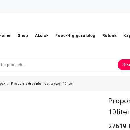
Home
Shop
Akciók
Food-Higiguru blog
Rólunk
Ka
Sea
kek
Propon extraerős tisztítószer 10liter
Propon
10lite
27619