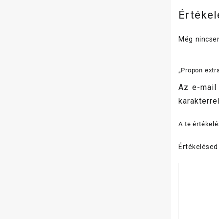
Értéke
Még nincsen
„Propon extra
Az e-mail
karakterrel
A te értékel
Értékelése