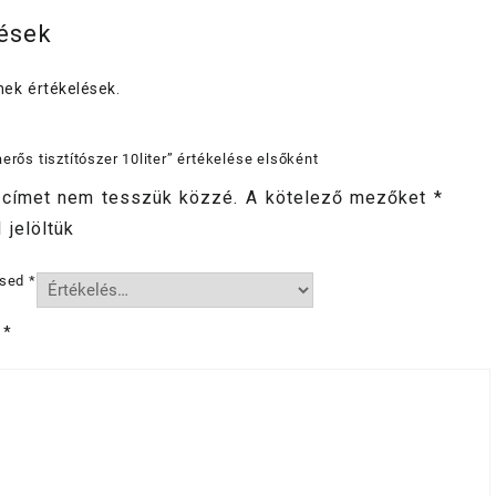
lések
ek értékelések.
erős tisztítószer 10liter” értékelése elsőként
 címet nem tesszük közzé.
A kötelező mezőket
*
 jelöltük
ésed
*
d
*