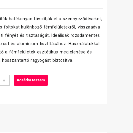
ítók hatékonyan távolítják el a szennyeződéseket,
és foltokat különböző fémfelületekről, visszaadva
ti fényét és tisztaságát. Ideálisak rozsdamentes
 ezüst és alumínium tisztításához. Használatukkal
ő a fémfelületek esztétikus megjelenése és
, hosszantartó ragyogást biztosítva.
n
+
Kosárba teszem
erős
tószer
r
iség