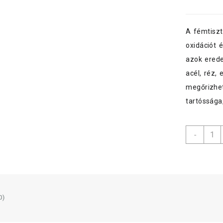
A fémtiszt
oxidációt 
azok erede
acél, réz,
megőrizhet
tartóssága
Propo
-
extra
tisztí
10lite
menny
0)