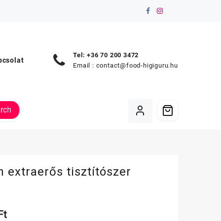
Tel: +36 70 200 3472
pcsolat
Email :
contact@food-higiguru.hu
rch
 extraerős tisztítószer
r
Ft