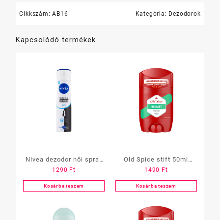
Cikkszám:
AB16
Kategória:
Dezodorok
Kapcsolódó termékek
Nivea dezodor női spray
Old Spice stift 50ml
1290
Ft
1490
Ft
150ml
Restart
Kosárba teszem
Kosárba teszem