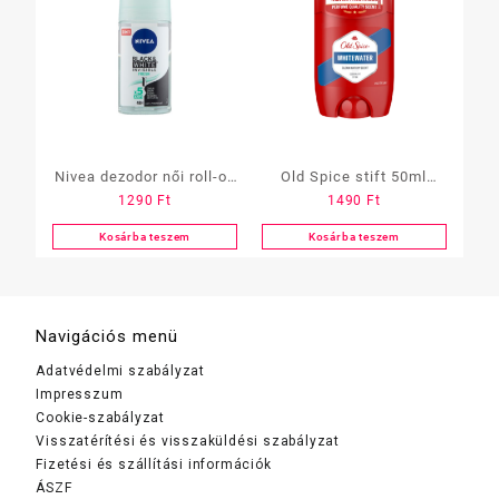
Nivea dezodor női roll-on
Old Spice stift 50ml
1290
Ft
1490
Ft
50ml
Whitewater
Kosárba teszem
Kosárba teszem
Navigációs menü
Adatvédelmi szabályzat
Impresszum
Cookie-szabályzat
Visszatérítési és visszaküldési szabályzat
Fizetési és szállítási információk
ÁSZF