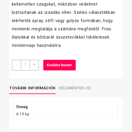
kellemetlen szagokat, miközben védelmet
biztosítanak az izzadás ellen. Széles választékban
elérhetők spray, stift vagy golyós formában, hogy
mindenki megtalálja a számára megfelelőt. Friss
illatokkal és bőrbarát összetevőkkel tökéletesek
mindennapi használatra.
Nivea
-
+
Kosárba teszem
dezodor
férfi
spray
150ml
TOVÁBBI INFORMÁCIÓK
VÉLEMÉNYEK (0)
Fresh
Active
mennyiség
Tömeg
0,15 kg