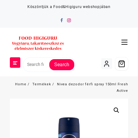
Skip
Köszöntjük a Food&Higiguru webshopjában
to
content
Search
Home
Termékek
Nivea dezodor férfi spray 150ml Fresh
Active