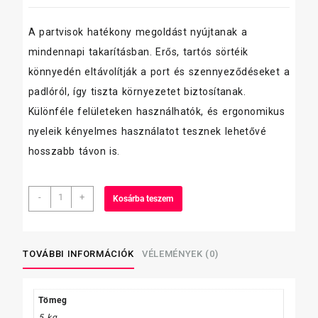
A partvisok hatékony megoldást nyújtanak a
mindennapi takarításban. Erős, tartós sörtéik
könnyedén eltávolítják a port és szennyeződéseket a
padlóról, így tiszta környezetet biztosítanak.
Különféle felületeken használhatók, és ergonomikus
nyeleik kényelmes használatot tesznek lehetővé
hosszabb távon is.
Kefa
-
+
Kosárba teszem
Terempartvis
60
cm-
es
TOVÁBBI INFORMÁCIÓK
VÉLEMÉNYEK (0)
/
lószőr/
mennyiség
Tömeg
5 kg