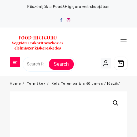
Skip
Köszöntjük a Food&Higiguru webshopjában
to
content
Search
Home
Termékek
Kefa Terempartvis 60 cm-es / lószőr/