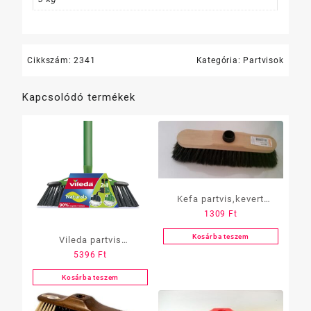
Cikkszám:
2341
Kategória:
Partvisok
Kapcsolódó termékek
Kefa partvis,kevert
1309
Ft
lószőrös, CLASSIC
Kosárba teszem
Vileda partvis
5396
Ft
Professional
Kosárba teszem