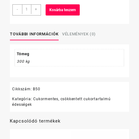
Gullón
-
+
Kosárba teszem
Joghurtos
szendvicskeksz
hozzáadott
cukor
TOVÁBBI INFORMÁCIÓK
VÉLEMÉNYEK (0)
nélkül
220
g
Tömeg
mennyiség
300 kg
Cikkszám:
B50
Kategória:
Cukormentes, csökkentett cukortartalmú
édességek
Kapcsolódó termékek