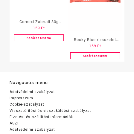
Cornexi Zabrudi 30g
159
Ft
Cukormentes
Sárgabarackos
Kosárba teszem
Rocky Rice rizsszelet
159
Ft
Narancsos-csokis
Kosárba teszem
Navigációs menü
Adatvédelmi szabályzat
Impresszum
Cookie-szabályzat
Visszatérítési és visszaküldési szabályzat
Fizetési és szállítási információk
ÁSZF
Adatvédelmi szabályzat