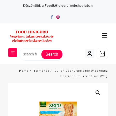
Skip
Köszöntjük a Food&Higiguru webshopjában
to
content
Search
Home
Termékek
Gullón Joghurtos szendvicskeksz
hozzáadott cukor nélkül 220 g