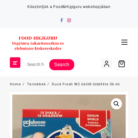
Skip
Köszöntjük a Food&Higiguru webshopjában
to
content
Search
Home
Termékek
Duck Fresh WC öblítő többféle 36 ml