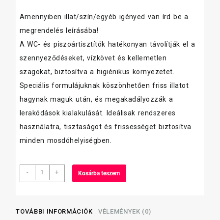
Amennyiben illat/szín/egyéb igényed van írd be a
megrendelés leírásába!
A WC- és piszoártisztítók hatékonyan távolítják el a
szennyeződéseket, vízkövet és kellemetlen
szagokat, biztosítva a higiénikus környezetet.
Speciális formulájuknak köszönhetően friss illatot
hagynak maguk után, és megakadályozzák a
lerakódások kialakulását. Ideálisak rendszeres
használatra, tisztaságot és frissességet biztosítva
minden mosdóhelyiségben.
Duck
-
+
Kosárba teszem
Fresh
WC
öblítő
többféle
TOVÁBBI INFORMÁCIÓK
VÉLEMÉNYEK (0)