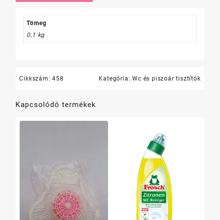
36
ml
mennyiség
Tömeg
0,1 kg
Cikkszám:
458
Kategória:
Wc és piszoár tisztítók
Kapcsolódó termékek