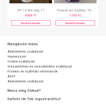
DY 13 WC olaj 1 l
Frosch wc tisztító, 750
4006
Ft
1103
Ft
ml, levendula
Kosárba teszem
Kosárba teszem
Navigációs menü
Adatvédelmi szabályzat
Impresszum
Cookie-szabályzat
Visszatérítési és visszaküldési szabályzat
Fizetési és szállítási információk
ÁSZF
Adatvédelmi szabályzat
Nincs még fiókod?
Kattints ide fiók regisztracióhoz!