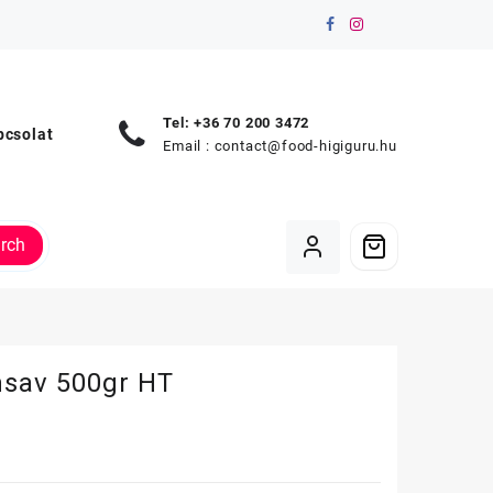
Tel: +36 70 200 3472
pcsolat
Email :
contact@food-higiguru.hu
rch
msav 500gr HT