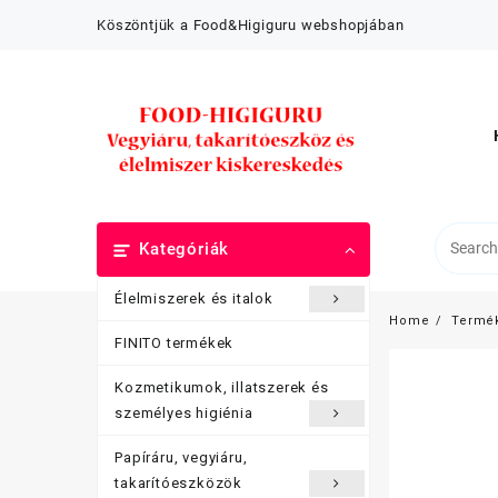
Skip
Köszöntjük a Food&Higiguru webshopjában
to
content
Kategóriák
Élelmiszerek és italok
Home
Termé
FINITO termékek
Kozmetikumok, illatszerek és
személyes higiénia
Papíráru, vegyiáru,
takarítóeszközök