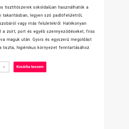
os tisztítószerek sokoldalúan használhatók a
 takarításban, legyen szó padlófelületről,
szobáról vagy más felületekről. Hatékonyan
el a zsírt, port és egyéb szennyeződéseket, friss
gyva maguk után. Gyors és egyszerű megoldást
a tiszta, higiénikus környezet fenntartásához.
msav
+
Kosárba teszem
iség