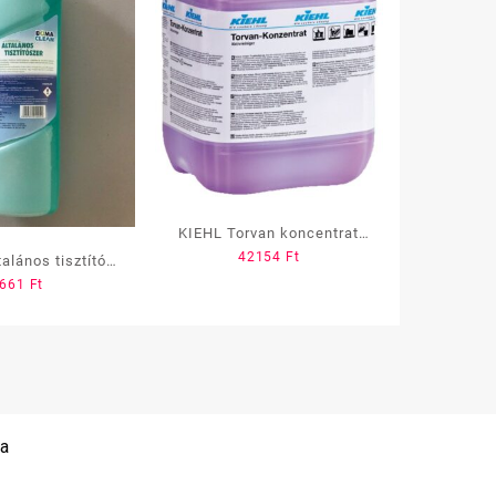
KIEHL Torvan koncentrat
42154
Ft
10l
alános tisztító
661
Ft
s 750 ml (Green
Apple)
 a