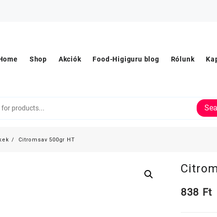
Home
Shop
Akciók
Food-Higiguru blog
Rólunk
Ka
Sea
kek
Citromsav 500gr HT
Citro
838
Ft