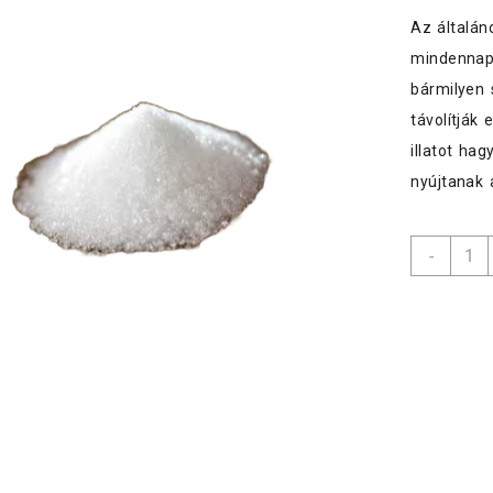
Az általán
mindennapi
bármilyen 
távolítják 
illatot ha
nyújtanak 
Citro
-
500gr
HT
menny