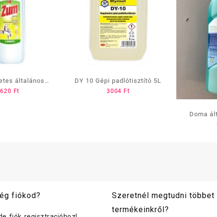
tes általános
DY 10 Gépi padlótisztító 5L
620
Ft
3004
Ft
ítószer, 1 L
Doma ált
alkoholo
ég fiókod?
Szeretnél megtudni többet
termékeinkről?
ide fiók regisztracióhoz!