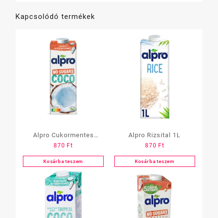
Kapcsolódó termékek
Alpro Cukormentes
Alpro Rizsital 1L
870
Ft
870
Ft
Kókuszital
Kosárba teszem
Kosárba teszem