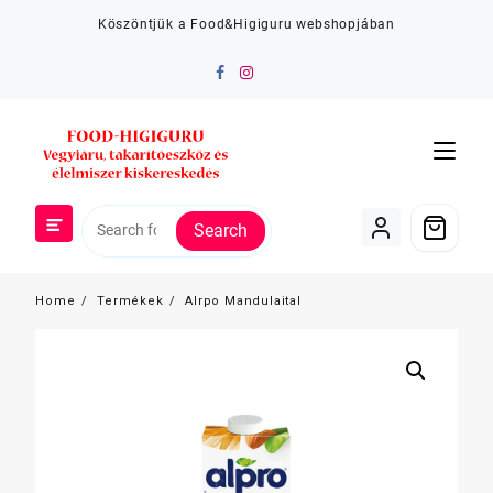
Skip
Köszöntjük a Food&Higiguru webshopjában
to
content
Search
Home
Termékek
Alrpo Mandulaital