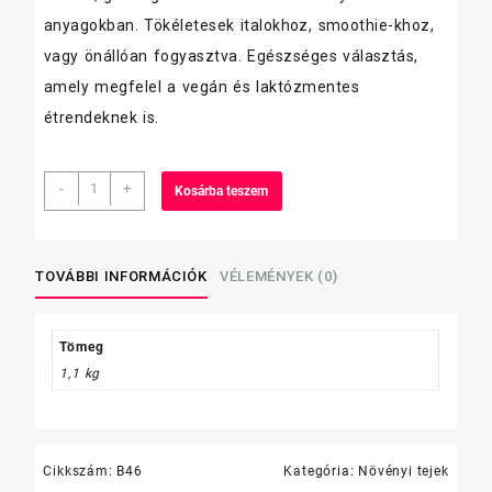
anyagokban. Tökéletesek italokhoz, smoothie-khoz,
vagy önállóan fogyasztva. Egészséges választás,
amely megfelel a vegán és laktózmentes
étrendeknek is.
Alrpo
-
+
Kosárba teszem
Mandulaital
mennyiség
TOVÁBBI INFORMÁCIÓK
VÉLEMÉNYEK (0)
Tömeg
1,1 kg
Cikkszám:
B46
Kategória:
Növényi tejek