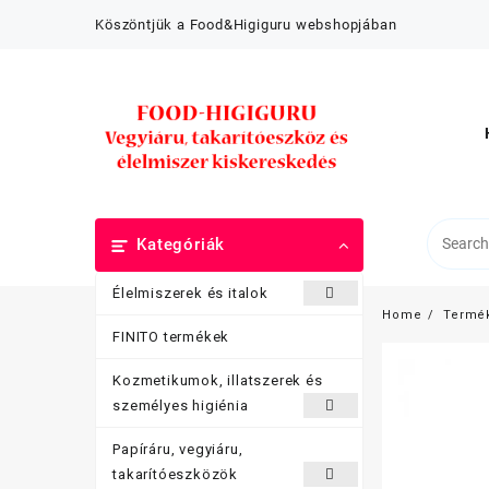
Skip
Köszöntjük a Food&Higiguru webshopjában
to
content
Kategóriák
Élelmiszerek és italok
Home
Termé
FINITO termékek
Kozmetikumok, illatszerek és
személyes higiénia
Papíráru, vegyiáru,
takarítóeszközök