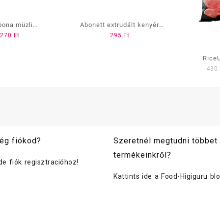
bona müzli
Abonett extrudált kenyér
270
Ft
295
Ft
tes 35g Csokis-
Rozsos
eggyes
Rice
430
ég fiókod?
Szeretnél megtudni többet
termékeinkről?
ide fiók regisztracióhoz!
Kattints ide a Food-Higiguru bl