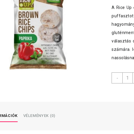
A Rice Up 
puffasztott
hagyományo
gluténment
választás 
számára. I
nassolásna
Papri
-
Rice
Up
menny
ORMÁCIÓK
VÉLEMÉNYEK (0)