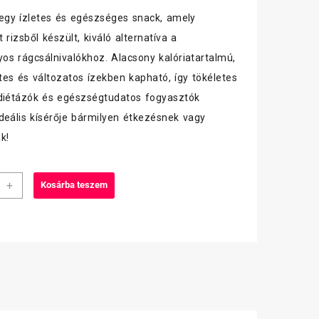
egy ízletes és egészséges snack, amely
was:
is:
 rizsből készült, kiváló alternatíva a
430 Ft.
399 Ft.
s rágcsálnivalókhoz. Alacsony kalóriatartalmú,
es és változatos ízekben kapható, így tökéletes
diétázók és egészségtudatos fogyasztók
deális kísérője bármilyen étkezésnek vagy
k!
ka
+
Kosárba teszem
iség