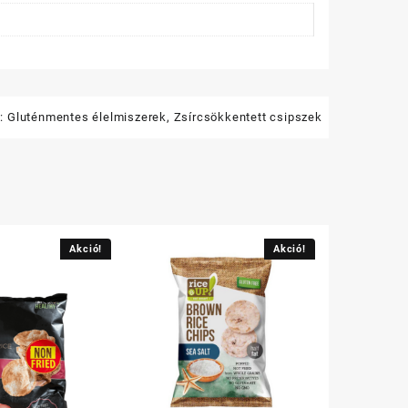
k:
Gluténmentes élelmiszerek
,
Zsírcsökkentett csipszek
Akció!
Akció!