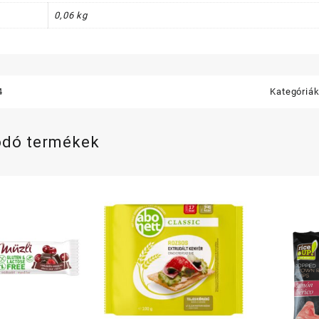
0,06 kg
4
Kategóriá
ódó termékek