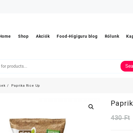
Home
Shop
Akciók
Food-Higiguru blog
Rólunk
Ka
Sea
kek
Paprika Rice Up
Paprik
430
Ft