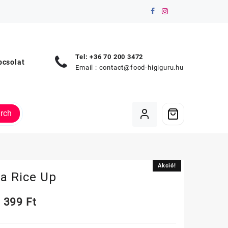
Tel: +36 70 200 3472
pcsolat
Email :
contact@food-higiguru.hu
rch
Akció!
Akció!
a Rice Up
Original
Current
399
Ft
price
price