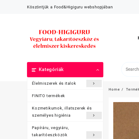
Skip
Köszöntjük a Food&Higiguru webshopjában
to
content
Kategóriák
Élelmiszerek és italok
Home
Termé
FINITO termékek
Kozmetikumok, illatszerek és
személyes higiénia
Papíráru, vegyiáru,
takarítóeszközök