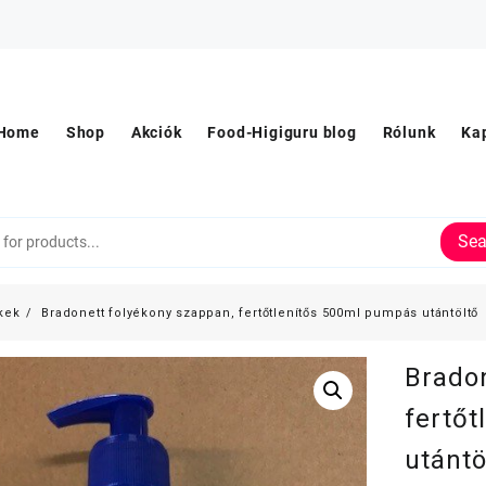
Home
Shop
Akciók
Food-Higiguru blog
Rólunk
Ka
Sea
kek
Bradonett folyékony szappan, fertőtlenítős 500ml pumpás utántöltő
Bradon
fertő
utántö