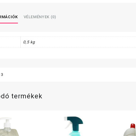
utántö
menny
ORMÁCIÓK
VÉLEMÉNYEK (0)
0,5 kg
13
ódó termékek