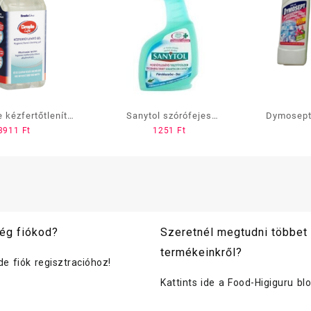
e kézfertőtlenítő
Sanytol szórófejes
Dymosept f
3911
Ft
1251
Ft
00 ml, pumpás
fertőtlenítő felülettisztító
750
500 ml konyhai
ég fiókod?
Szeretnél megtudni többet
termékeinkről?
ide fiók regisztracióhoz!
Kattints ide a Food-Higiguru bl