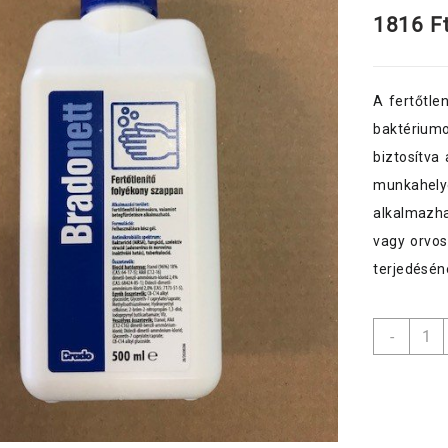
1816
F
A fertőtle
baktériumo
biztosítva
munkahelye
alkalmazha
vagy orvos
terjedésén
Brado
-
folyé
szapp
fertőt
500ml
pump