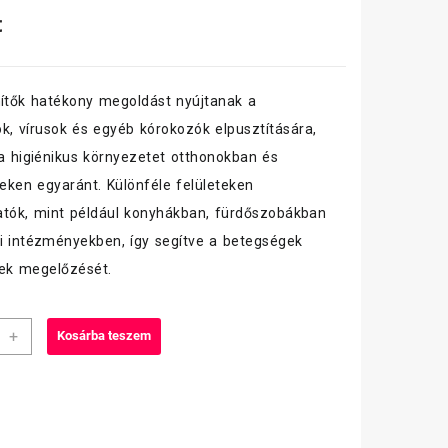
t
nítők hatékony megoldást nyújtanak a
k, vírusok és egyéb kórokozók elpusztítására,
 a higiénikus környezetet otthonokban és
ken egyaránt. Különféle felületeken
tók, mint például konyhákban, fürdőszobákban
i intézményekben, így segítve a betegségek
ek megelőzését.
nett
+
Kosárba teszem
kony
an,
lenítős
ás