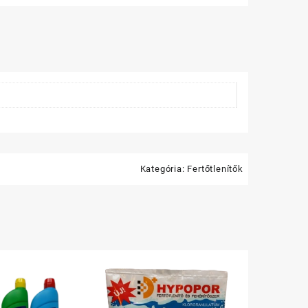
ltő
iség
Kategória:
Fertőtlenítők