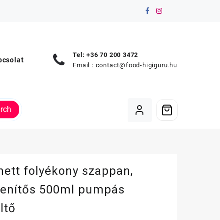
Tel: +36 70 200 3472
pcsolat
Email :
contact@food-higiguru.hu
rch
ett folyékony szappan,
tlenítős 500ml pumpás
ltő