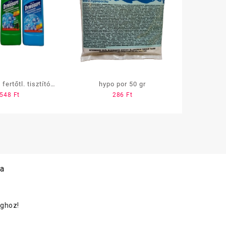
ertőtl. tisztító,
hypo por 50 gr
548
Ft
286
Ft
 ml citrom
 a
oghoz!